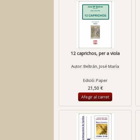
12 caprichos, per a viola
Autor:
Beltrán, José María
Edició: Paper
21,50 €
Afegir al carret