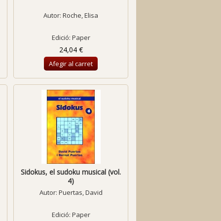
Autor:
Roche, Elisa
Edició: Paper
24,04 €
Afegir al carret
Sidokus, el sudoku musical (vol.
4)
Autor:
Puertas, David
Edició: Paper