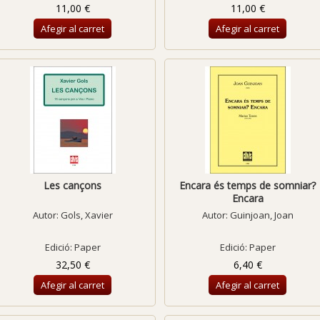
11,00 €
11,00 €
Afegir al carret
Afegir al carret
Les cançons
Encara és temps de somniar?
Encara
Autor:
Gols, Xavier
Autor:
Guinjoan, Joan
Edició: Paper
Edició: Paper
32,50 €
6,40 €
Afegir al carret
Afegir al carret