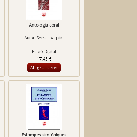
e
Antologia coral
Autor:
Serra, Joaquim
Edició: Digital
17,45 €
Afegir al carret
Estampes simfòniques