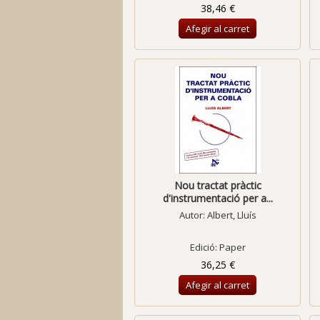
38,46 €
Afegir al carret
Nou tractat pràctic
d'instrumentació per a...
Autor:
Albert, Lluís
Edició: Paper
36,25 €
Afegir al carret