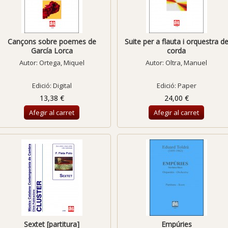
Cançons sobre poemes de
Suite per a flauta i orquestra d
García Lorca
corda
Autor:
Ortega, Miquel
Autor:
Oltra, Manuel
Edició: Digital
Edició: Paper
13,38 €
24,00 €
Afegir al carret
Afegir al carret
Sextet [partitura]
Empúries