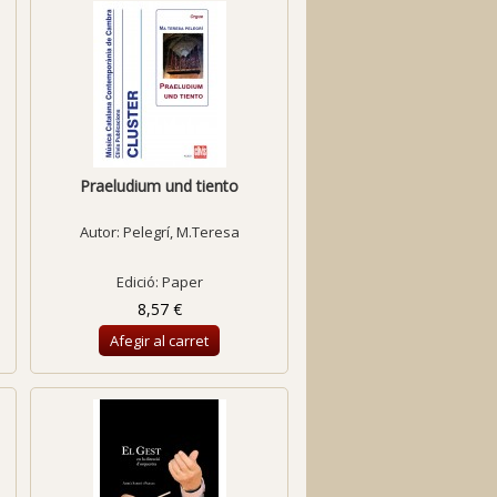
Praeludium und tiento
Autor:
Pelegrí, M.Teresa
Edició: Paper
8,57 €
Afegir al carret