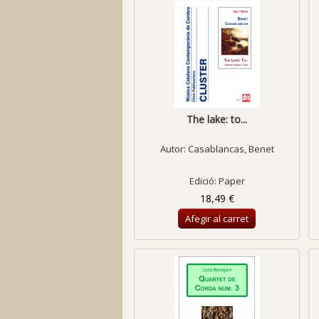
The lake: to...
Autor:
Casablancas, Benet
Edició: Paper
18,49 €
Afegir al carret