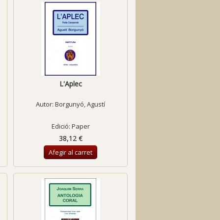
L'Aplec
Autor:
Borgunyó, Agustí
Edició: Paper
38,12 €
Afegir al carret