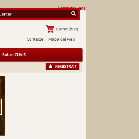
Contacteu-nos
Carret
(buit)
Contacte
Mapa del web
Sobre CLIVIS
REGISTRA’T