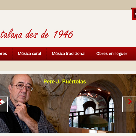
ibres
Música coral
Música tradicional
Obres en lloguer