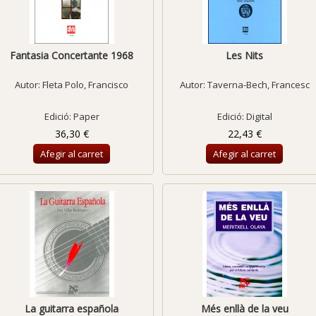
Fantasia Concertante 1968
Les Nits
Autor:
Fleta Polo, Francisco
Autor:
Taverna-Bech, Francesc
Edició: Paper
Edició: Digital
36,30 €
22,43 €
Afegir al carret
Afegir al carret
La guitarra española
Més enllà de la veu