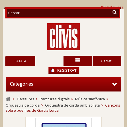
Contacteu-nos
CATALÀ
Carret
REGISTRA’T
Categories
>
Partitures
>
Partitures digitals
>
Música simfònica
>
Orquestra de corda
>
Orquestra de corda amb solista
>
Cançons
sobre poemes de García Lorca