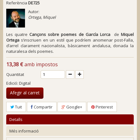
Referència
DE725
Autor:
Ortega, Miquel
Les quatre
Cançons sobre poemes de García Lorca
de
Miquel
Ortega
s’inscriuen en un estil que podríem anomenar post-Falla,
d’arrel clarament nacionalista, bàsicament andalusa, donada la
naturalesa dels poemes
.
13,38 €
amb impostos
Quantitat
Edició: Digital
Afegir al carret
Tuit
Compartir
Google+
Pinterest
Detalls
Més informació