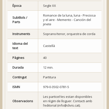
Època
Segle XX
Romance de la luna, luna - Preciosa
Subtítols /
y el aire - Memento - Canción del
Parts
jinete
Instruments
Soprano/tenor, orquestra de corda
Idioma del
Castellà
text
Pàgines
40
Durada
12 min.
Contingut
Partitura
ISMN
979-0-3502-0781-5
Les particel·les estan disponibles
Observacions
en règim de lloguer. Contacti amb
l’editorial (info@clivis.cat).