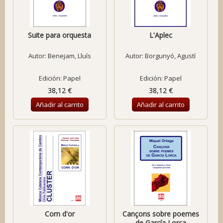
Suite para orquesta
L'Aplec
Autor:
Benejam, Lluís
Autor:
Borgunyó, Agustí
Edición: Papel
Edición: Papel
38,12 €
38,12 €
Añadir al carrito
Añadir al carrito
Corn d'or
Cançons sobre poemes
de García Lorca