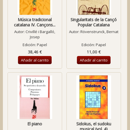
Música tradicional
Singularitats de la Cançó
catalana IV. Cançons...
Popular Catalana
Autor:
Crivillé i Bargalló,
Autor:
Rövenstrunck, Bernat
Josep
Edición: Papel
Edición: Papel
38,46 €
11,00 €
Añadir al carrito
Añadir al carrito
El piano
Sidokus, el sudoku
musical (vol. 4)