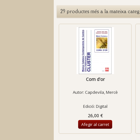
29 productes més a la mateixa categ
Corn d'or
Autor:
Capdevila, Mercè
Edició: Digital
26,00 €
Afegir al carret