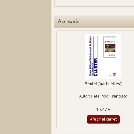
Accesoris
Sextet [particel·les]
Autor:
Fleta Polo, Francisco
10,47 €
Afegir al carret