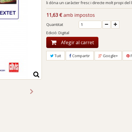
li dóna un caràcter fresc i directe molt propi del
11,63 €
amb impostos
Quantitat
Edició: Digital
Afegir al carret
Tuit
Compartir
Google+
P