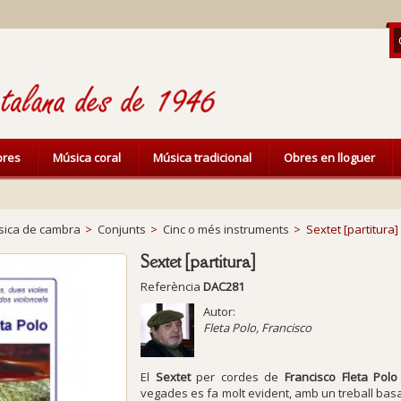
ibres
Música coral
Música tradicional
Obres en lloguer
ica de cambra
>
Conjunts
>
Cinc o més instruments
>
Sextet [partitura]
Sextet [partitura]
Referència
DAC281
Autor:
Fleta Polo, Francisco
El
Sextet
per cordes de
Francisco Fleta Polo
vegades es fa molt evident, amb un treball ba