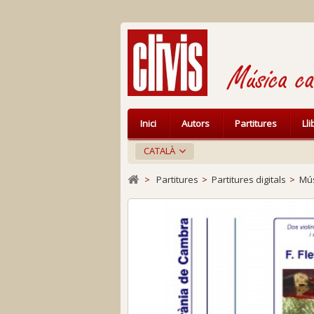
Inici
Autors
Partitures
Ll
CATALÀ
>
Partitures
>
Partitures digitals
>
Mús