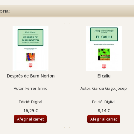
oria:
Després de Burn Norton
El caliu
Autor:
Ferrer, Enric
Autor:
Garcia Gago, Josep
Edició: Digital
Edició: Digital
16,29 €
8,14 €
Afegir al carret
Afegir al carret