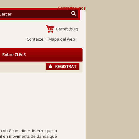
Contacteu-nos
Carret
(buit)
Contacte
Mapa del web
Sobre CLIVIS
REGISTRA’T
conté un ritme intern que a
sat en moviments de dansa que