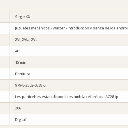
Segle XX
Juguetes mecánicos - Walzer - Introducción y danza de los andro
2Vl, 2Vla, 2Vc
40
15 min
Partitura
979-0-3502-0583-5
Les particel·les estan disponibles amb la referència AC281p
20€
Digital