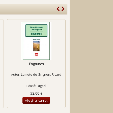
Engrunes
Érebo [partitura]
Autor:
Lamote de Grignon, Ricard
Autor:
Eroles, Carles 
Edició: Digital
Edició: Digital
32,00 €
6,92 €
Afegir al carret
Afegir al carret