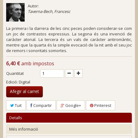
Autor:
Taverna-Bech, Francesc
La primera i la darrera de les cinc peces poden considerar-se com
un joc de contrastos expressius. La segona és una invenció de
caràcter atonal. La tercera és un vals de caràcter antiromàntic,
mentre que la quarta és la simple evocació de la nit amb el seu joc
de remors i sonoritats somortes.
6,40 €
amb impostos
Quantitat
Edició: Digital
Afegir al carret
Tuit
Compartir
Google+
Pinterest
Detalls
Més informació