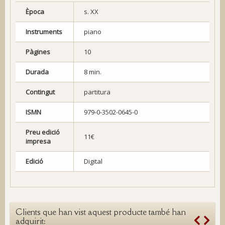
Època
s. XX
Instruments
piano
Pàgines
10
Durada
8 min.
Contingut
partitura
ISMN
979-0-3502-0645-0
Preu edició
11€
impresa
Edició
Digital
Clients que han vist aquest producte també han
adquirit: