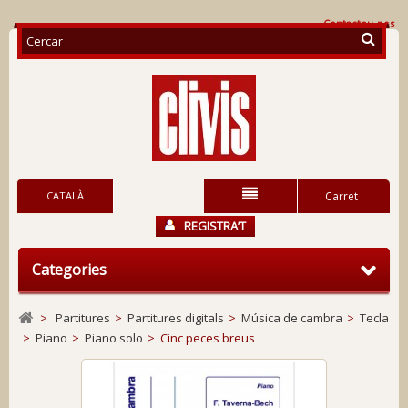
Contacteu-nos
CATALÀ
Carret
REGISTRA’T
Categories
>
Partitures
>
Partitures digitals
>
Música de cambra
>
Tecla
>
Piano
>
Piano solo
>
Cinc peces breus