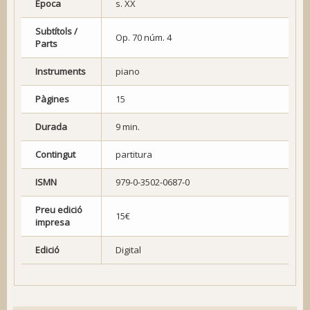
Època
s. XX
Subtítols /
Op. 70 núm. 4
Parts
Instruments
piano
Pàgines
15
Durada
9 min.
Contingut
partitura
ISMN
979-0-3502-0687-0
Preu edició
15€
impresa
Edició
Digital