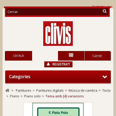
Contacteu-nos
CATALÀ
Carret
REGISTRA’T
Categories
>
Partitures
>
Partitures digitals
>
Música de cambra
>
Tecla
>
Piano
>
Piano solo
>
Tema amb [4] variacions