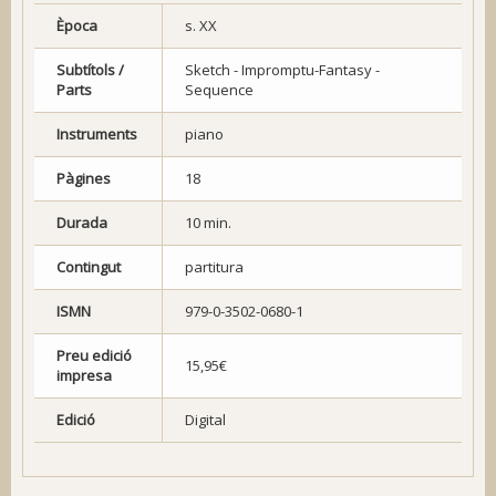
Època
s. XX
Subtítols /
Sketch - Impromptu-Fantasy -
Parts
Sequence
Instruments
piano
Pàgines
18
Durada
10 min.
Contingut
partitura
ISMN
979-0-3502-0680-1
Preu edició
15,95€
impresa
Edició
Digital