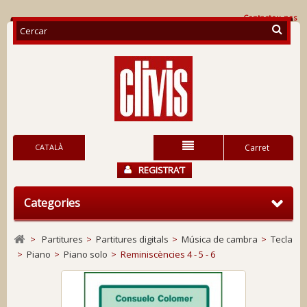
Contacteu-nos
CATALÀ
Carret
REGISTRA’T
Categories
>
Partitures
>
Partitures digitals
>
Música de cambra
>
Tecla
>
Piano
>
Piano solo
>
Reminiscències 4 - 5 - 6