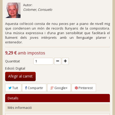
Autor:
Colomer, Consuelo
Aquesta col·lecció consta de nou peces per a piano de nivell mig
que condensen un món de records llunyans de la compositora.
Una música expressiva i d’una gran sensibilitat que facilitarà el
lluïment dels joves intèrprets amb un llenguatge planer i
entenedor.
9,29 €
amb impostos
Quantitat
Edició: Digital
Afegir al carret
Tuit
Compartir
Google+
Pinterest
Detalls
Més informació