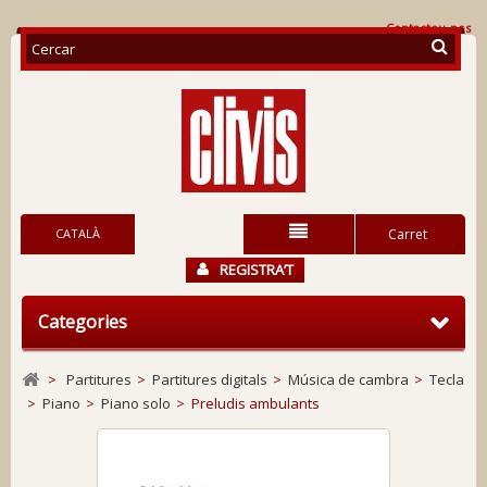
Contacteu-nos
CATALÀ
Carret
REGISTRA’T
Categories
>
Partitures
>
Partitures digitals
>
Música de cambra
>
Tecla
>
Piano
>
Piano solo
>
Preludis ambulants