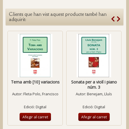
Clients que han vist aquest producte també han
adquirit:
Tema amb [10] variacions
Sonata per a violí i piano
núm. 3
Autor:
Fleta Polo, Francisco
Autor:
Benejam, Lluís
Edició: Digital
Edició: Digital
Afegir al carret
Afegir al carret