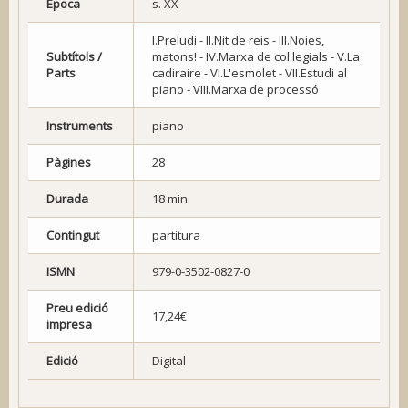
Època
s. XX
I.Preludi - II.Nit de reis - III.Noies,
Subtítols /
matons! - IV.Marxa de col·legials - V.La
Parts
cadiraire - VI.L'esmolet - VII.Estudi al
piano - VIII.Marxa de processó
Instruments
piano
Pàgines
28
Durada
18 min.
Contingut
partitura
ISMN
979-0-3502-0827-0
Preu edició
17,24€
impresa
Edició
Digital