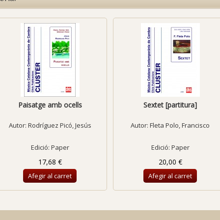
Paisatge amb ocells
Sextet [partitura]
Autor:
Rodríguez Picó, Jesús
Autor:
Fleta Polo, Francisco
Edició: Paper
Edició: Paper
17,68 €
20,00 €
Afegir al carret
Afegir al carret