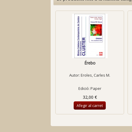
Érebo
Autor:
Eroles, Carles M.
Edició: Paper
32,00 €
Afegir al carret