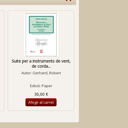
Suite per a instruments de vent,
Miniatures 5
de corda...
Autor:
Gerhard, Robert
Autor:
Lamote de Grignon,
Edició: Paper
Edició: Paper
30,00 €
15,60 €
Afegir al carret
Afegir al carret