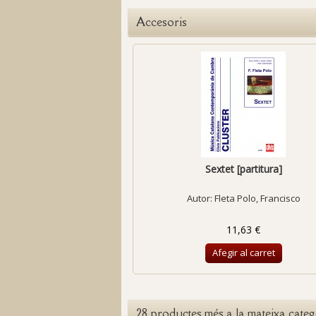
Accesoris
Sextet [partitura]
Autor:
Fleta Polo, Francisco
11,63 €
Afegir al carret
28 productes més a la mateixa categ