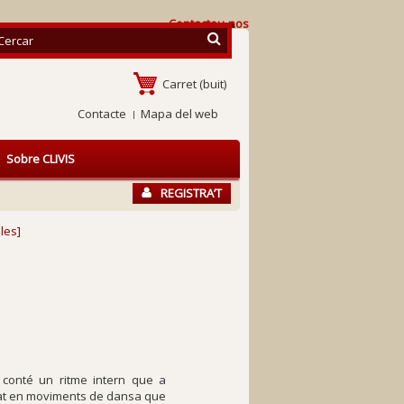
Contacteu-nos
Carret
(buit)
Contacte
Mapa del web
Sobre CLIVIS
REGISTRA’T
·les]
conté un ritme intern que a
sat en moviments de dansa que