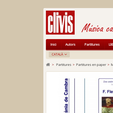
Inici
Autors
Partitures
Ll
CATALÀ
>
Partitures
>
Partitures en paper
>
M