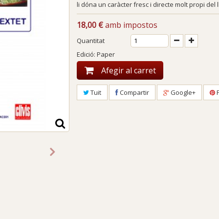
li dóna un caràcter fresc i directe molt propi del
18,00 €
amb impostos
Quantitat
Edició: Paper
Afegir al carret
Tuit
Compartir
Google+
P