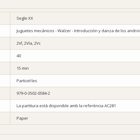
Segle XX
Juguetes mecánicos - Walzer - Introducción y danza de los andro
2Vl, 2Vla, 2Vc
40
15 min
Particel·les
979-0-3502-0584-2
La partitura està disponible amb la referència AC281
Paper