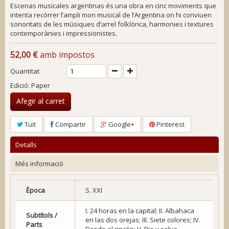
Escenas musicales argentinas
és una obra en cinc moviments que
intenta recórrer l’ampli mon musical de l’Argentina on hi conviuen
sonoritats de les músiques d’arrel folklòrica, harmonies i textures
contemporànies i impressionistes.
52,00 €
amb impostos
Quantitat
Edició: Paper
Afegir al carret
Tuit
Compartir
Google+
Pinterest
Detalls
Més informació
Època
S. XXI
I. 24 horas en la capital; II. Albahaca
Subtítols /
en las dos orejas; III. Siete colores; IV.
Parts
Desde el rincón; V. Rio y selva