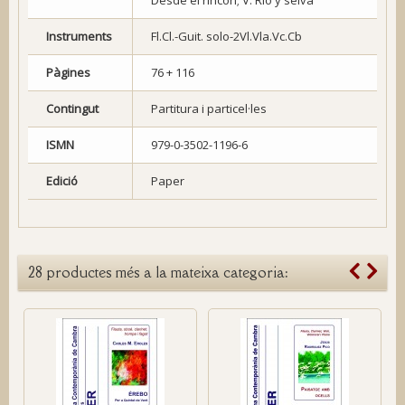
Instruments
Fl.Cl.-Guit. solo-2Vl.Vla.Vc.Cb
Pàgines
76 + 116
Contingut
Partitura i particel·les
ISMN
979-0-3502-1196-6
Edició
Paper
28 productes més a la mateixa categoria: