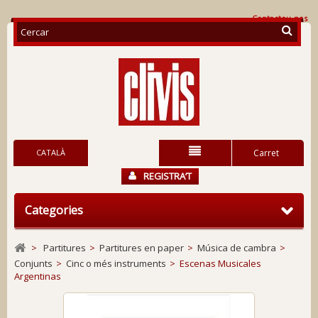
Contacteu-nos
CATALÀ
Carret
REGISTRA’T
Categories
>
Partitures
>
Partitures en paper
>
Música de cambra
>
Conjunts
>
Cinc o més instruments
>
Escenas Musicales
Argentinas