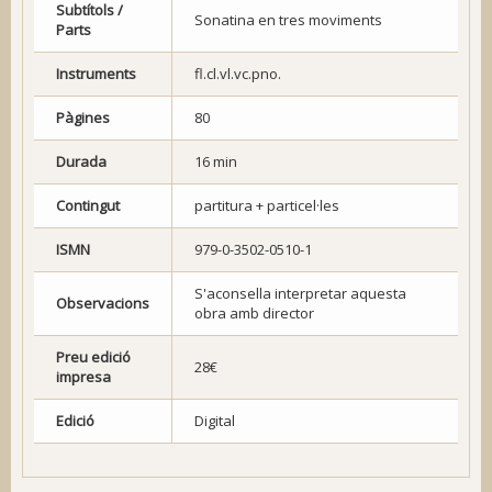
Subtítols /
Sonatina en tres moviments
Parts
Instruments
fl.cl.vl.vc.pno.
Pàgines
80
Durada
16 min
Contingut
partitura + particel·les
ISMN
979-0-3502-0510-1
S'aconsella interpretar aquesta
Observacions
obra amb director
Preu edició
28€
impresa
Edició
Digital