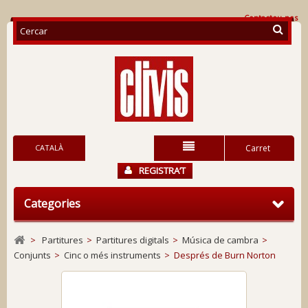
Contacteu-nos
CATALÀ
Carret
REGISTRA’T
Categories
>
Partitures
>
Partitures digitals
>
Música de cambra
>
Conjunts
>
Cinc o més instruments
>
Després de Burn Norton