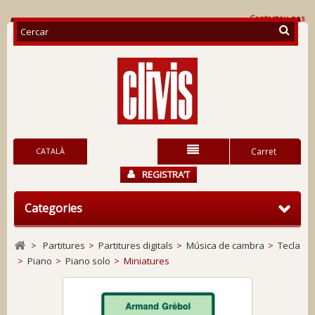
Contacteu-nos
CATALÀ
Carret
REGISTRA’T
Categories
>
Partitures
>
Partitures digitals
>
Música de cambra
>
Tecla
>
Piano
>
Piano solo
>
Miniatures