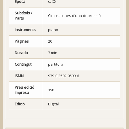
Època
s. XX
Subtítols /
Cinc escenes d'una depressió
Parts
Instruments
piano
Pàgines
20
Durada
7 min
Contingut
partitura
ISMN
979-0-3502-0599-6
Preu edició
15€
impresa
Edició
Digital