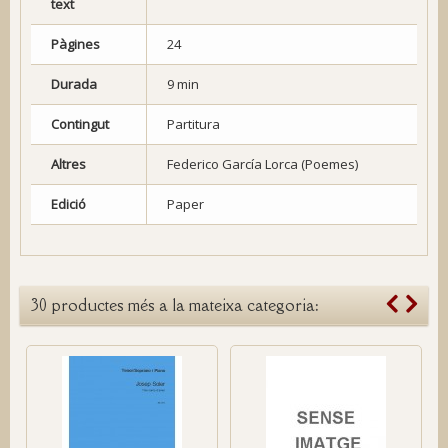
text
Pàgines
24
Durada
9 min
Contingut
Partitura
Altres
Federico García Lorca (Poemes)
Edició
Paper
30 productes més a la mateixa categoria: