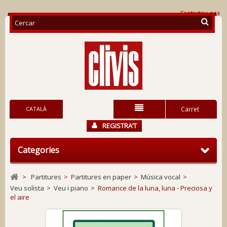
Contacteu-nos
CATALÀ
Carret
REGISTRA’T
Categories
>
Partitures
>
Partitures en paper
>
Música vocal
>
Veu solista
>
Veu i piano
>
Romance de la luna, luna - Preciosa y
el aire