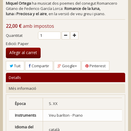
Miquel Ortega
ha musicat dos poemes del conegut
Romancero
Gitano
de Federico García Lorca:
Romance de la luna,
luna
i
Preciosa y el aire
, en la versió de veu greu i piano.
22,00 €
amb impostos
Quantitat
Edició: Paper
Afegir al carret
Tuit
Compartir
Google+
Pinterest
Detalls
Més informació
Època
S. XX
Instruments
Veu baríton - Piano
Idioma del
català