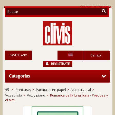
Contacte con nosotros
CASTELLANO
Carrito:
REGÍSTRATE
Categorías
>
Partituras
>
Partituras en papel
>
Música vocal
>
Voz solista
>
Voz y piano
>
Romance de la luna, luna - Preciosa y
el aire