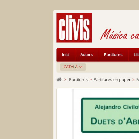
Inici
Autors
Partitures
Ll
CATALÀ
>
Partitures
>
Partitures en paper
>
M