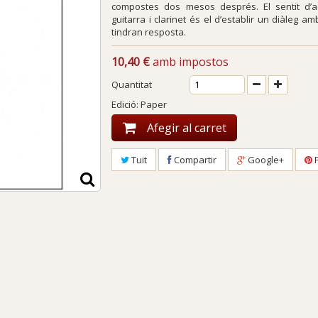
compostes dos mesos després. El sentit d’
guitarra i clarinet és el d’establir un diàleg 
tindran resposta.
10,40 €
amb impostos
Quantitat
Edició: Paper
Afegir al carret
Tuit
Compartir
Google+
P