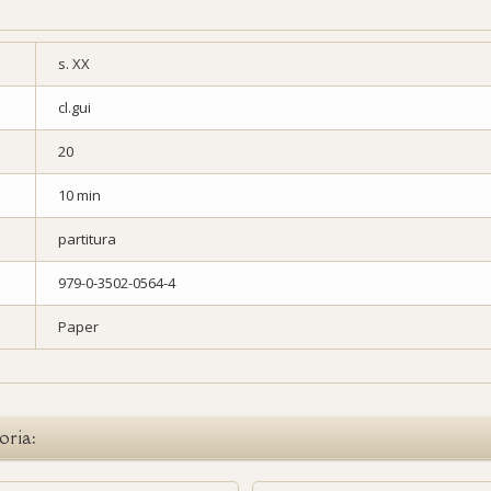
s. XX
cl.gui
20
10 min
partitura
979-0-3502-0564-4
Paper
oria: