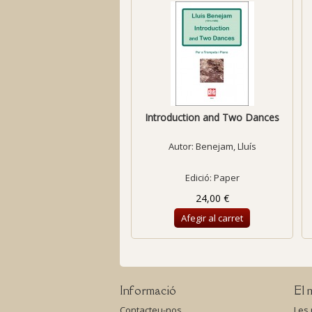
Introduction and Two Dances
Autor:
Benejam, Lluís
Edició: Paper
24,00 €
Afegir al carret
Informació
El 
Contacteu-nos
Les