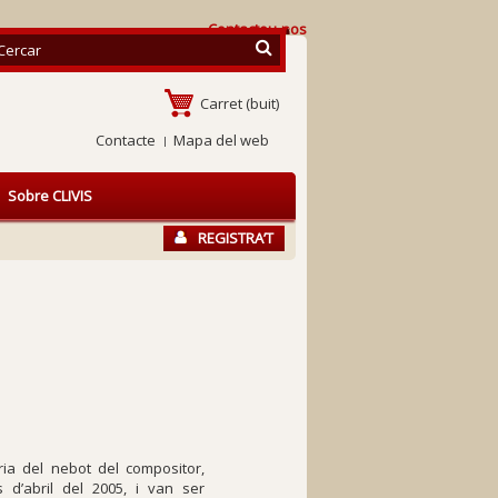
Contacteu-nos
Carret
(buit)
Contacte
Mapa del web
Sobre CLIVIS
REGISTRA’T
a del nebot del compositor,
d’abril del 2005, i van ser