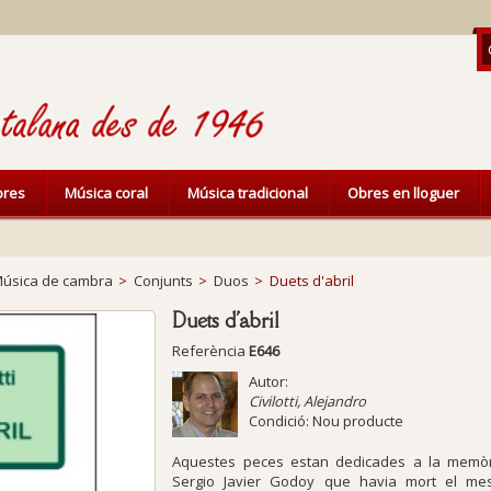
ibres
Música coral
Música tradicional
Obres en lloguer
úsica de cambra
>
Conjunts
>
Duos
>
Duets d'abril
Duets d'abril
Referència
E646
Autor:
Civilotti, Alejandro
Condició:
Nou producte
Aquestes peces estan dedicades a la memòri
Sergio Javier Godoy que havia mort el mes 