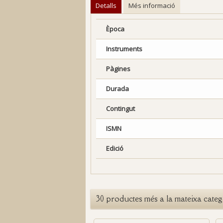
Detalls
Més informació
Època
Instruments
Pàgines
Durada
Contingut
ISMN
Edició
30 productes més a la mateixa categ