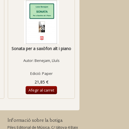
Sonata per a saxòfon alt i piano
Sonata per a violí i pian
-1950-
Autor:
Benejam, Lluís
Autor:
Benejam, Lluí
Edició: Paper
Edició: Paper
21,85 €
26,00 €
Afegir al carret
Afegir al carret
Informació sobre la botiga
Piles Editorial de Música, C/ Iátova 4 Baix