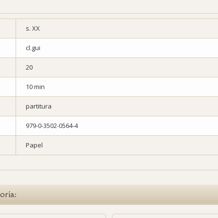
s. XX
cl.gui
20
10 min
partitura
979-0-3502-0564-4
Papel
oría: