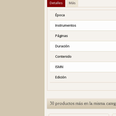
Detalles
Más
Época
Instrumentos
Páginas
Duración
Contenido
ISMN
Edición
30 productos más en la misma categ