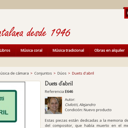
Libros
Música coral
Música tradicional
Obras en alquiler
úsica de cámara
>
Conjuntos
>
Dúos
>
Duets d'abril
Duets d'abril
Referencia
E646
Autor:
Civilotti, Alejandro
Condición:
Nuevo producto
Estas piezas están dedicadas a la memoria de
del compositor, que había muerto en el me