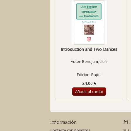
Introduction and Two Dances
Autor:
Benejam, Lluís
Edición: Papel
24,00 €
Añadir al carrito
Información
Mi 
Contacte con nosotros
Mis