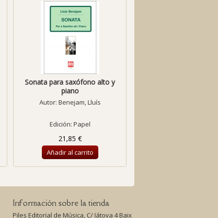
Sonata para saxófono alto y
Sonata para violín y pia
piano
-1950-
Autor:
Benejam, Lluís
Autor:
Benejam, Lluí
Edición: Papel
Edición: Papel
21,85 €
26,00 €
Añadir al carrito
Añadir al carrito
Información sobre la tienda
Piles Editorial de Música, C/ Iátova 4 Baix