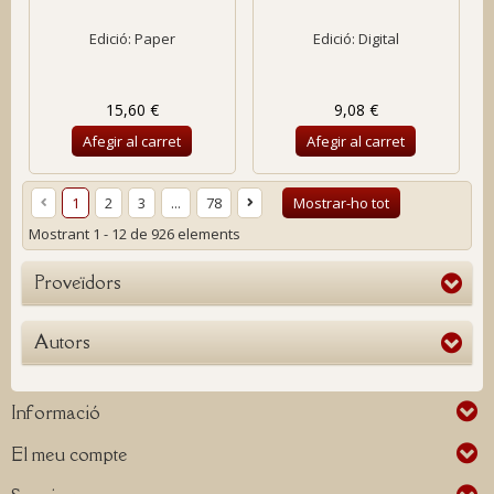
Edició: Paper
Edició: Digital
15,60 €
9,08 €
Afegir al carret
Afegir al carret
1
2
3
...
78
Mostrar-ho tot
Mostrant 1 - 12 de 926 elements
Proveïdors
Autors
Informació
El meu compte