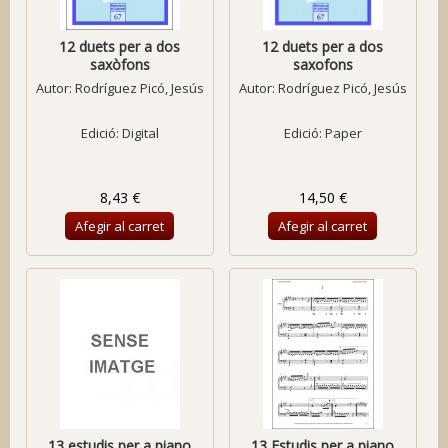
12 duets per a dos
12 duets per a dos
saxòfons
saxofons
Autor:
Rodríguez Picó, Jesús
Autor:
Rodríguez Picó, Jesús
Edició: Digital
Edició: Paper
8,43 €
14,50 €
Afegir al carret
Afegir al carret
13 estudis per a piano
13 Estudis per a piano