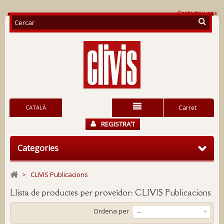
Contacteu-nos
CATALÀ
Carret
REGISTRA’T
Categories
>
CLIVIS Publicacions
Llista de productes per proveïdor: CLIVIS Publicacions
Ordena per
--