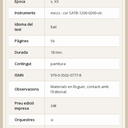
Època
s. XX
Instruments
mezz.- cor SATB-1200-0200-str.
Idioma del
llatí
text
Pàgines
56
Durada
18 min.
Contingut
partitura
ISMN
979-0-3502-0777-8
Materials en lloguer, contacti amb
Observacions
l'Editorial.
Preu edició
34€
impresa
Orquestres
si