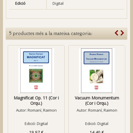
Edició
Digital
5 productes més a la mateixa categoria:
Magnificat Op. 11 (Cor i
Vacuum Monumentum
Orqu.)
(Cor i Orqu.)
Autor:
Romaní, Raimon
Autor:
Romaní, Raimon
Edició: Digital
Edició: Digital
19,97 €
14,40 €