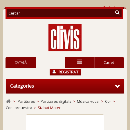
Contacteu-nos
CATALÀ
Carret
REGISTRA’T
Categories
>
Partitures
>
Partitures digitals
>
Música vocal
>
Cor
>
Cor i orquestra
>
Stabat Mater