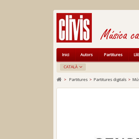
Inici
Autors
Partitures
Ll
CATALÀ
>
Partitures
>
Partitures digitals
>
Mús