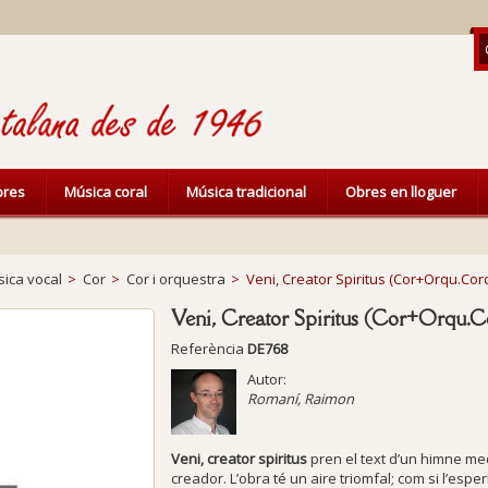
ibres
Música coral
Música tradicional
Obres en lloguer
ica vocal
>
Cor
>
Cor i orquestra
>
Veni, Creator Spiritus (Cor+Orqu.Cor
Veni, Creator Spiritus (Cor+Orqu.C
Referència
DE768
Autor:
Romaní, Raimon
Veni, creator spiritus
pren el text d’un himne med
creador. L’obra té un aire triomfal; com si l’esper