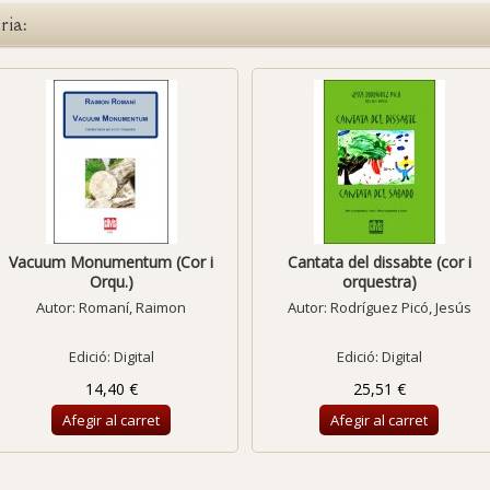
ria:
Vacuum Monumentum (Cor i
Cantata del dissabte (cor i
Orqu.)
orquestra)
Autor:
Romaní, Raimon
Autor:
Rodríguez Picó, Jesús
Edició: Digital
Edició: Digital
14,40 €
25,51 €
Afegir al carret
Afegir al carret