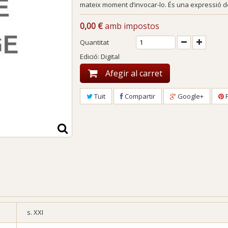
mateix moment d’invocar-lo. És una expressió de vi
0,00 €
amb impostos
Quantitat
Edició: Digital
Afegir al carret
Tuit
Compartir
Google+
P
s. XXI