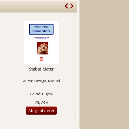
Stabat Mater
Veni, Creator Spirit
(Cor+Orquestra...
Autor:
Ortega, Miquel
Autor:
Romaní, Raim
Edició: Digital
Edició: Digital
23,73 €
14,40 €
Afegir al carret
Afegir al carret