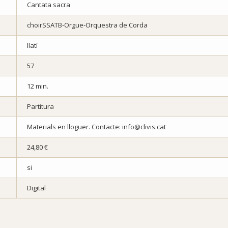
Cantata sacra
choirSSATB-Orgue-Orquestra de Corda
llatí
57
12 min.
Partitura
Materials en lloguer. Contacte: info@clivis.cat
24,80 €
si
Digital