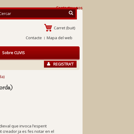
Contacteu-nos
Carret
(buit)
Contacte
Mapa del web
Sobre CLIVIS
REGISTRA’T
da)
orda)
ieval que invoca l’esperit
it creador ja es fes notar en el