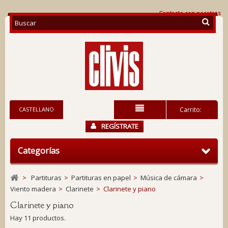
Contacte con nosotros
CASTELLANO
Carrito:
REGÍSTRATE
Categorías
>
Partituras
>
Partituras en papel
>
Música de cámara
>
Viento madera
>
Clarinete
>
Clarinete y piano
Clarinete y piano
Hay 11 productos.