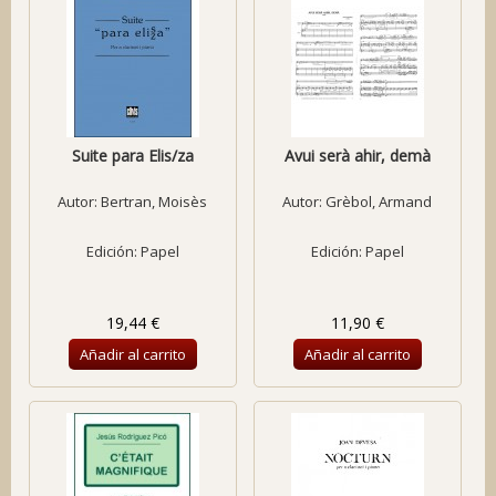
Suite para Elis/za
Avui serà ahir, demà
Autor:
Bertran, Moisès
Autor:
Grèbol, Armand
Edición: Papel
Edición: Papel
19,44 €
11,90 €
Añadir al carrito
Añadir al carrito