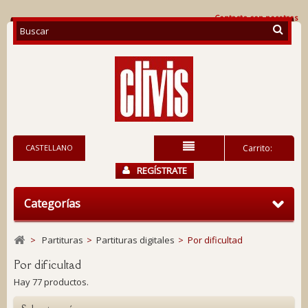
Contacte con nosotros
CASTELLANO
Carrito:
REGÍSTRATE
Categorías
>
Partituras
>
Partituras digitales
>
Por dificultad
Por dificultad
Hay 77 productos.