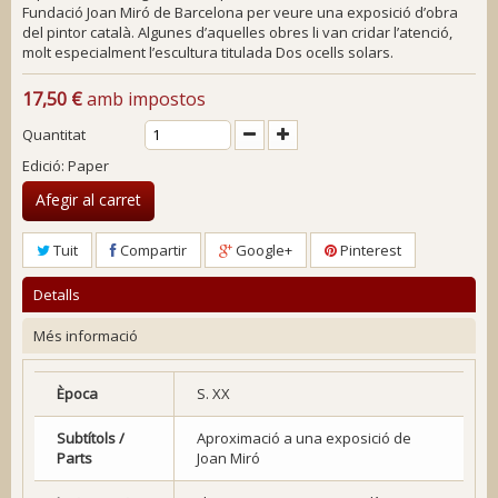
Fundació Joan Miró de Barcelona per veure una exposició d’obra
del pintor català. Algunes d’aquelles obres li van cridar l’atenció,
molt especialment l’escultura titulada
Dos ocells solars
.
17,50 €
amb impostos
Quantitat
Edició: Paper
Afegir al carret
Tuit
Compartir
Google+
Pinterest
Detalls
Més informació
Època
S. XX
Subtítols /
Aproximació a una exposició de
Parts
Joan Miró