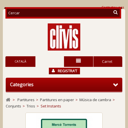
Contacteu-nos
CATALÀ
Carret
REGISTRA’T
Categories
>
Partitures
>
Partitures en paper
>
Música de cambra
>
Conjunts
>
Trios
>
Set Instants