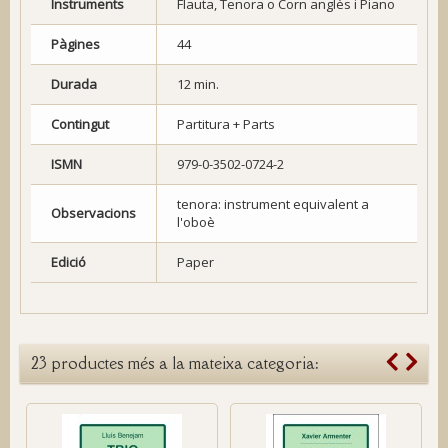
Instruments
Flauta, Tenora o Corn anglès i Piano
Pàgines
44
Durada
12 min.
Contingut
Partitura + Parts
ISMN
979-0-3502-0724-2
tenora: instrument equivalent a
Observacions
l'oboè
Edició
Paper
23 productes més a la mateixa categoria: