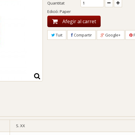
Quantitat
Edició: Paper
Afegir al carret
Tuit
Compartir
Google+
P
S. XX