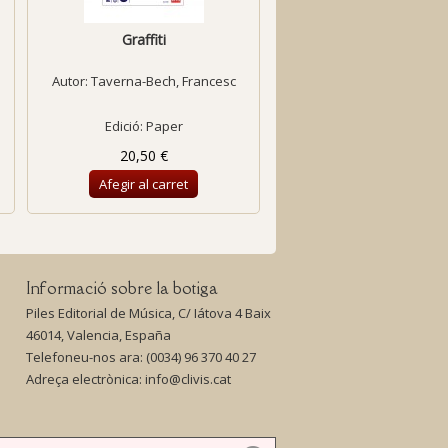
Graffiti
Trio per a trompeta, saxo
(1967)
Autor:
Taverna-Bech, Francesc
Autor:
Benejam, Lluí
Edició: Paper
Edició: Paper
20,50 €
23,90 €
Afegir al carret
Afegir al carret
Informació sobre la botiga
Piles Editorial de Música, C/ Iátova 4 Baix
46014, Valencia, España
Telefoneu-nos ara:
(0034) 96 370 40 27
Adreça electrònica:
info@clivis.cat