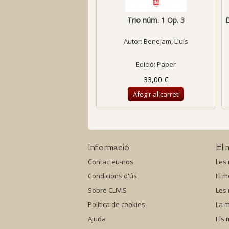
Trio núm. 1 Op. 3
D
Autor:
Benejam, Lluís
Edició: Paper
33,00 €
Afegir al carret
Informació
El 
Contacteu-nos
Les
Condicions d'ús
El m
Sobre CLIVIS
Les
Política de cookies
La m
Ajuda
Els