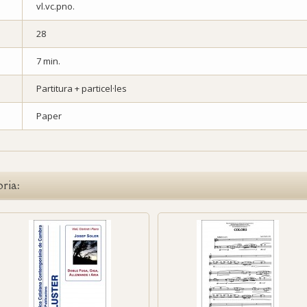
vl.vc.pno.
28
7 min.
Partitura + particel·les
Paper
oria: