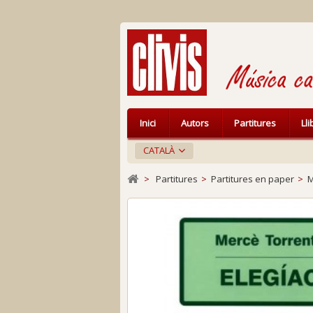
Inici
Autors
Partitures
Ll
CATALÀ
>
Partitures
>
Partitures en paper
>
M