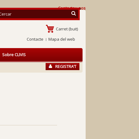
Contacteu-nos
Carret
(buit)
Contacte
Mapa del web
Sobre CLIVIS
REGISTRA’T