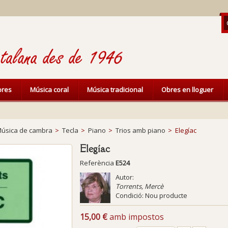
ibres
Música coral
Música tradicional
Obres en lloguer
úsica de cambra
>
Tecla
>
Piano
>
Trios amb piano
>
Elegíac
Elegíac
Referència
E524
Autor:
Torrents, Mercè
Condició:
Nou producte
15,00 €
amb impostos