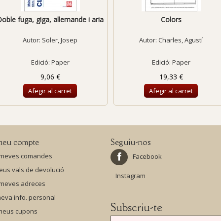
oble fuga, giga, allemande i aria
Colors
Autor:
Soler, Josep
Autor:
Charles, Agustí
Edició: Paper
Edició: Paper
9,06 €
19,33 €
Afegir al carret
Afegir al carret
meu compte
Seguiu-nos
 meves comandes
Facebook
eus vals de devolució
Instagram
 meves adreces
eva info. personal
Subscriu-te
 meus cupons