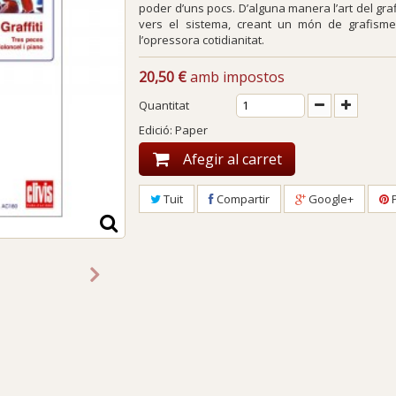
poder d’uns pocs. D’alguna manera l’art del graf
vers el sistema, creant un món de grafism
l’opressora cotidianitat.
20,50 €
amb impostos
Quantitat
Edició: Paper
Afegir al carret
Tuit
Compartir
Google+
P