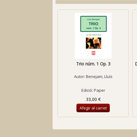
Trio núm. 1 Op. 3
D
Autor:
Benejam, Lluís
Edició: Paper
33,00 €
Afegir al carret