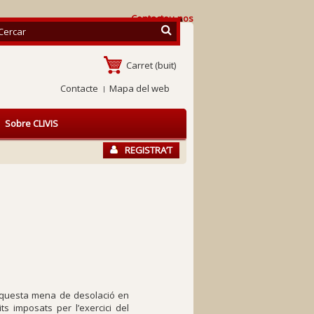
Contacteu-nos
Carret
(buit)
Contacte
Mapa del web
Sobre CLIVIS
REGISTRA’T
’aquesta mena de desolació en
ts imposats per l’exercici del