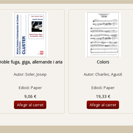
oble fuga, giga, allemande i aria
Colors
Autor:
Soler, Josep
Autor:
Charles, Agustí
Edició: Paper
Edició: Paper
9,06 €
19,33 €
Afegir al carret
Afegir al carret