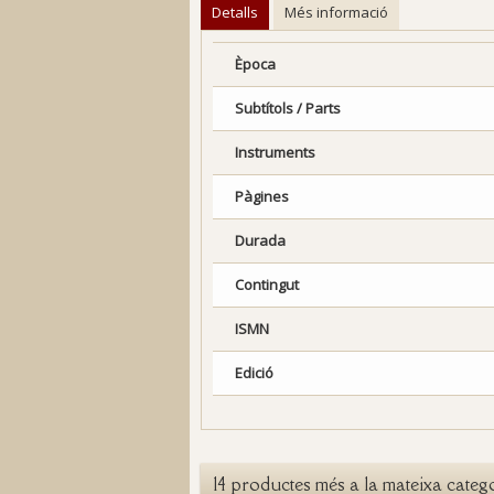
Detalls
Més informació
Època
Subtítols / Parts
Instruments
Pàgines
Durada
Contingut
ISMN
Edició
14 productes més a la mateixa categ