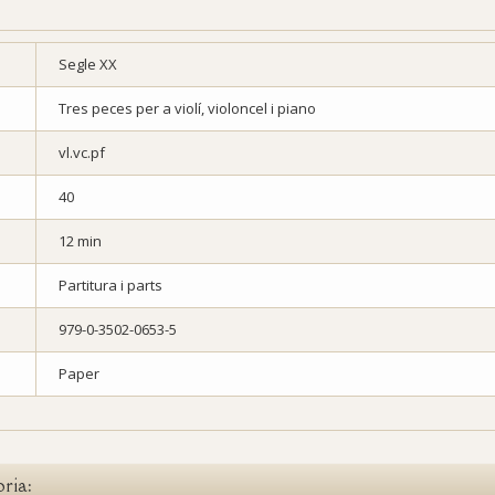
Segle XX
Tres peces per a violí, violoncel i piano
vl.vc.pf
40
12 min
Partitura i parts
979-0-3502-0653-5
Paper
oria: