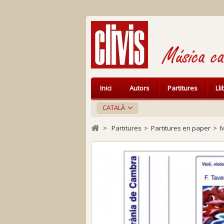
Inici
Autors
Partitures
Ll
CATALÀ
>
Partitures
>
Partitures en paper
>
M