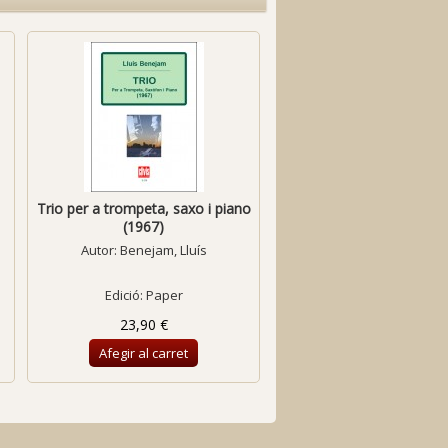
Trio per a trompeta, saxo i piano
Idil·li
(1967)
Autor:
Benejam, Lluís
Autor:
Borgunyó, Agus
Edició: Paper
Edició: Paper
23,90 €
13,00 €
Afegir al carret
Afegir al carret