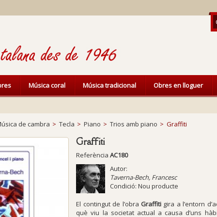
ibres
Música coral
Música tradicional
Obres en lloguer
úsica de cambra
>
Tecla
>
Piano
>
Trios amb piano
>
Graffiti
Graffiti
Referència
AC180
Autor:
Taverna-Bech, Francesc
Condició:
Nou producte
El contingut de l’obra
Graffiti
gira a l’entorn d
què viu la societat actual a causa d’uns hàbi