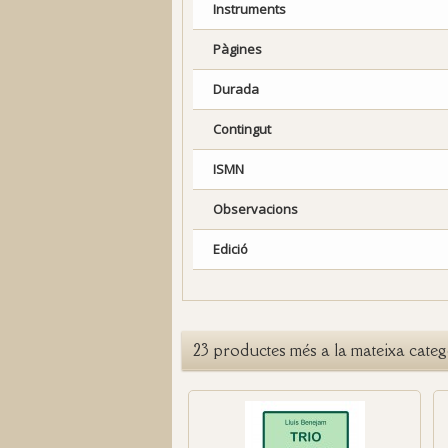
Instruments
Pàgines
Durada
Contingut
ISMN
Observacions
Edició
23 productes més a la mateixa categ