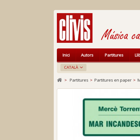
Inici
Autors
Partitures
Ll
CATALÀ
>
Partitures
>
Partitures en paper
>
M