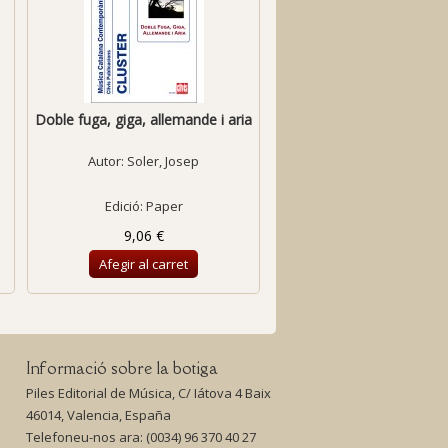
Doble fuga, giga, allemande i aria
Colors
Autor:
Soler, Josep
Autor:
Charles, Agust
Edició: Paper
Edició: Paper
9,06 €
19,33 €
Afegir al carret
Afegir al carret
Informació sobre la botiga
Piles Editorial de Música, C/ Iátova 4 Baix
46014, Valencia, España
Telefoneu-nos ara:
(0034) 96 370 40 27