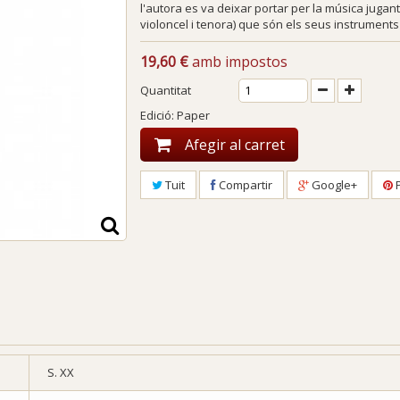
l'autora es va deixar portar per la música jugan
violoncel i tenora) que són els seus instruments 
19,60 €
amb impostos
Quantitat
Edició: Paper
Afegir al carret
Tuit
Compartir
Google+
P
S. XX