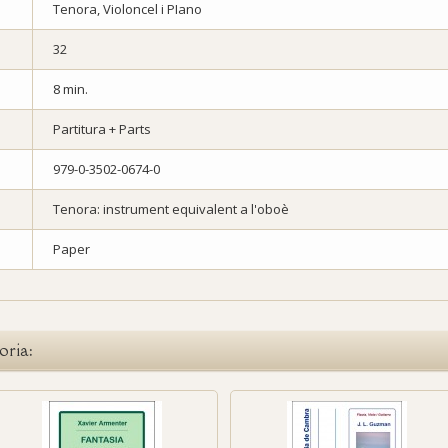
Tenora, Violoncel i PIano
32
8 min.
Partitura + Parts
979-0-3502-0674-0
Tenora: instrument equivalent a l'oboè
Paper
oria: