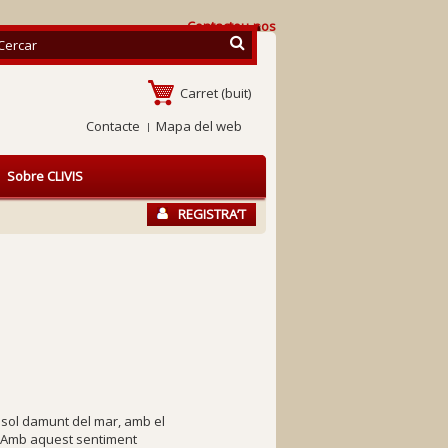
Contacteu-nos
Carret
(buit)
Contacte
Mapa del web
Sobre CLIVIS
REGISTRA’T
 sol damunt del mar, amb el
r. Amb aquest sentiment