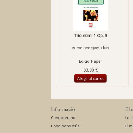
Trio núm. 1 Op. 3
Autor:
Benejam, Lluís
Edició: Paper
33,00 €
Afegir al carret
Informació
El 
Contacteu-nos
Les
Condicions d'ús
El m