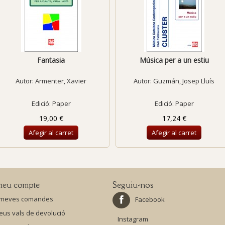
Fantasia
Música per a un estiu
Autor:
Armenter, Xavier
Autor:
Guzmán, Josep Lluís
Edició: Paper
Edició: Paper
19,00 €
17,24 €
Afegir al carret
Afegir al carret
meu compte
Seguiu-nos
 meves comandes
Facebook
eus vals de devolució
Instagram