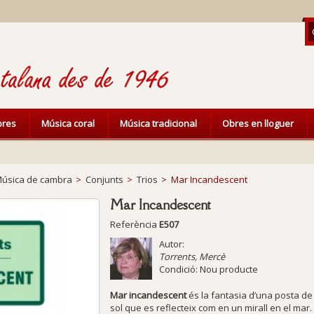
ibres
Música coral
Música tradicional
Obres en lloguer
úsica de cambra
>
Conjunts
>
Trios
>
Mar Incandescent
Mar Incandescent
Referència
E507
Autor:
Torrents, Mercè
Condició:
Nou producte
Mar incandescent
és la fantasia d’una posta de
sol que es reflecteix com en un mirall en el ma