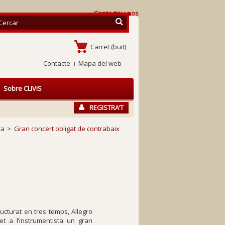
Contacteu-nos
Carret
(buit)
Contacte
Mapa del web
Sobre CLIVIS
REGISTRA’T
ta
>
Gran concert obligat de contrabaix
ucturat en tres temps,
Allegro
et a l’instrumentista un gran