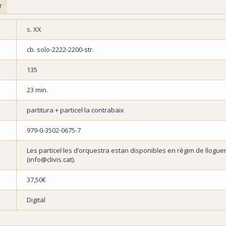
r
s. XX
cb. solo-2222-2200-str.
135
23 min.
partitura + particel·la contrabaix
979-0-3502-0675-7
Les particel·les d’orquestra estan disponibles en règim de lloguer.
(info@clivis.cat).
37,50€
Digital