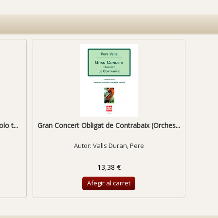
o t...
Gran Concert Obligat de Contrabaix (Orches...
Autor:
Valls Duran, Pere
13,38 €
Afegir al carret