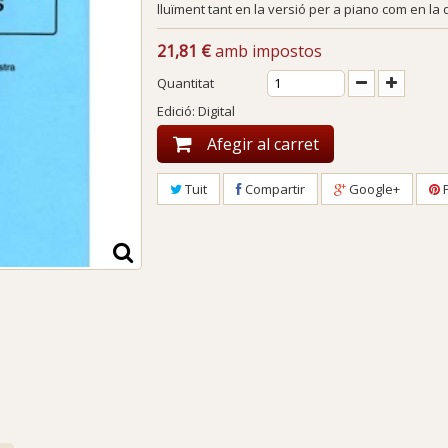
lluïment tant en la versió per a piano com en la 
21,81 €
amb impostos
Quantitat
Edició: Digital
Afegir al carret
Tuit
Compartir
Google+
P