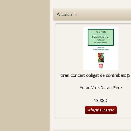
Accesoris
Gran concert obligat de contrabaix (Sol
Autor:
Valls Duran, Pere
13,38 €
Afegir al carret