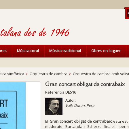
ibres
Música coral
Música tradicional
Obres en lloguer
ica simfònica
>
Orquestra de cambra
>
Orquestra de cambra amb solis
Gran concert obligat de contrabaix
Referència
DE516
Autor:
Valls Duran, Pere
El
Gran concert obligat de contrabaix
està estr
moderato
,
Barcarola
i
Scherzo finale
, i perm