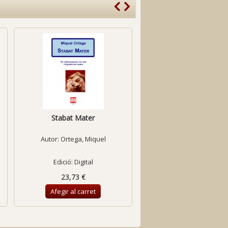
Stabat Mater
La Flor (Partitura gene
Autor:
Ortega, Miquel
Autor:
Lamote de Grignon,
Edició: Digital
Edició: Digital
23,73 €
37,39 €
Afegir al carret
Afegir al carret