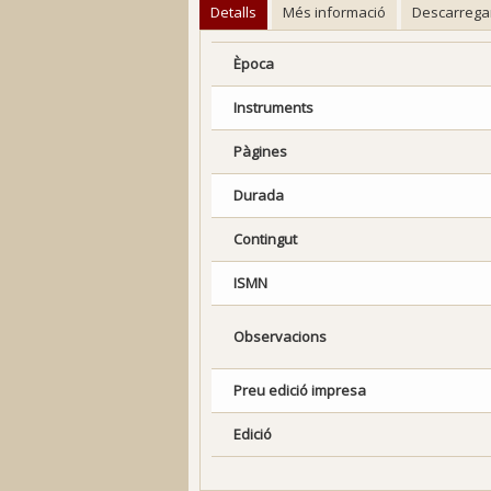
Detalls
Més informació
Descarrega
Època
Instruments
Pàgines
Durada
Contingut
ISMN
Observacions
Preu edició impresa
Edició