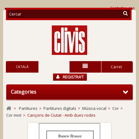
Contacteu-nos
CATALÀ
Carret
REGISTRA’T
Categories
>
Partitures
>
Partitures digitals
>
Música vocal
>
Cor
>
Cor mixt
>
Cançons de Ciutat - Amb dues rodes