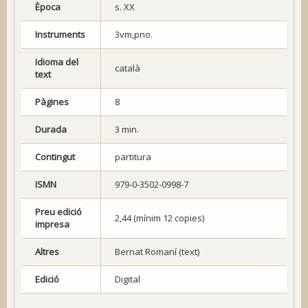
Època
s. XX
Instruments
3vm,pno.
Idioma del
català
text
Pàgines
8
Durada
3 min.
Contingut
partitura
ISMN
979-0-3502-0998-7
Preu edició
2,44 (mínim 12 copies)
impresa
Altres
Bernat Romaní (text)
Edició
Digital