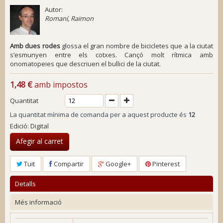
Autor:
Romaní, Raimon
Amb dues rodes
glossa el gran nombre de bicicletes que a la ciutat
s’esmunyen entre els cotxes. Cançó molt rítmica amb
onomatopeies que descriuen el bullici de la ciutat.
1,48 €
amb impostos
Quantitat
La quantitat mínima de comanda per a aquest producte és
12
Edició: Digital
Afegir al carret
Tuit
Compartir
Google+
Pinterest
Detalls
Més informació