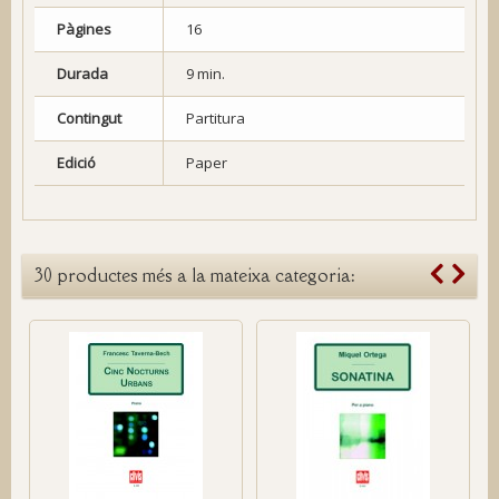
Pàgines
16
Durada
9 min.
Contingut
Partitura
Edició
Paper
30 productes més a la mateixa categoria: