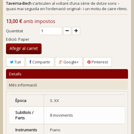
Taverna-Bech
s’articulen al voltant d’una sèrie de dotze sons –
quasi mai seguida en l’ordenació original– i un motiu de caire rítmic.
13,00 €
amb impostos
Quantitat
Edició: Paper
Afegir al carret
Tuit
Compartir
Google+
Pinterest
Detalls
Més informació
Època
S. XX
Subtítols /
8 moviments
Parts
Instruments
Piano