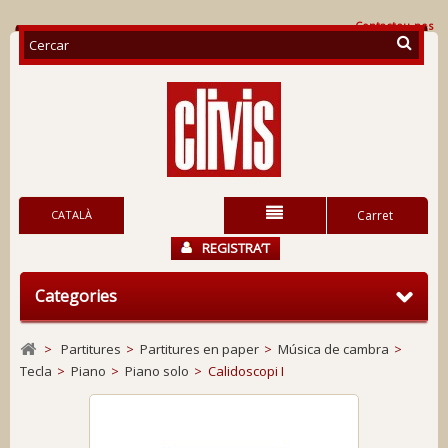
Contacteu-nos
CATALÀ
Carret
REGISTRA’T
Categories
>
Partitures
>
Partitures en paper
>
Música de cambra
>
Tecla
>
Piano
>
Piano solo
>
Calidoscopi I