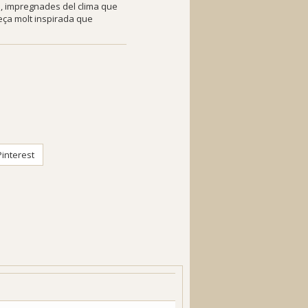
a
, impregnades del clima que
peça molt inspirada que
interest