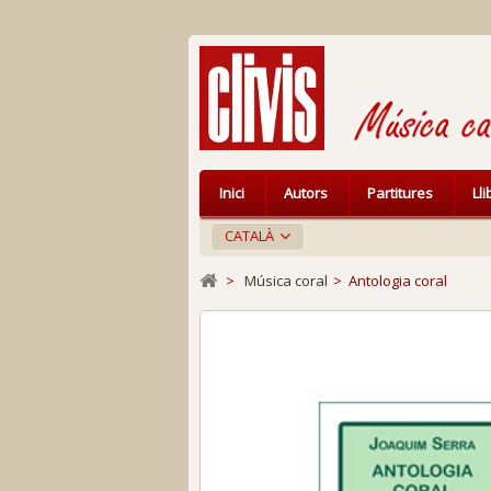
Inici
Autors
Partitures
Ll
CATALÀ
>
Música coral
>
Antologia coral