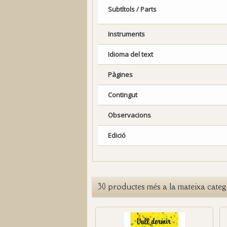
Subtítols / Parts
Instruments
Idioma del text
Pàgines
Contingut
Observacions
Edició
30 productes més a la mateixa categ