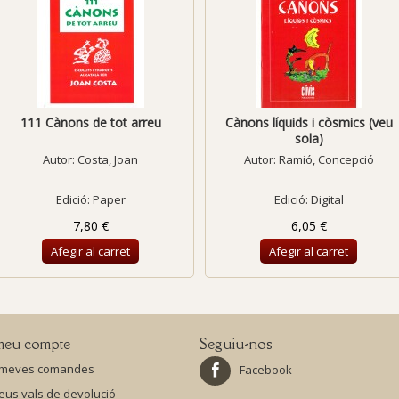
111 Cànons de tot arreu
Cànons líquids i còsmics (veu
sola)
Autor:
Costa, Joan
Autor:
Ramió, Concepció
Edició: Paper
Edició: Digital
7,80 €
6,05 €
Afegir al carret
Afegir al carret
meu compte
Seguiu-nos
 meves comandes
Facebook
eus vals de devolució