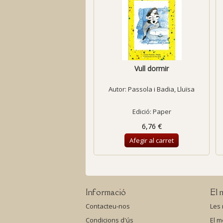
Vull dormir
Autor:
Passola i Badia, Lluïsa
Edició: Paper
6,76 €
Afegir al carret
Informació
El 
Contacteu-nos
Les
Condicions d'ús
El m