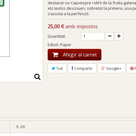
destacar-se
Capvespre
i
Idil·li de la fruita galan
els textos descriuen, sobretot la primera, una 
s’acosta a la perfecció.
25,00 €
amb impostos
Quantitat
Edició: Paper
Afegir al carret
Tuit
Compartir
Google+
P
S. XX