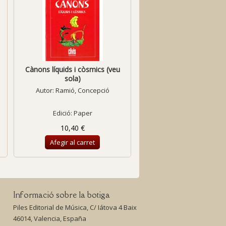
Cànons líquids i còsmics (veu
Cantem el Nadal
sola)
Autor:
Ramió, Concepció
Autor:
Costa, Joan
Edició: Paper
Edició: Digital
10,40 €
6,36 €
Afegir al carret
Afegir al carret
Informació sobre la botiga
Piles Editorial de Música, C/ Iátova 4 Baix
46014, Valencia, España