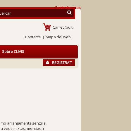
Contacteu-nos
Carret
(buit)
Contacte
Mapa del web
Sobre CLIVIS
REGISTRA’T
 amb arranjaments senzills,
r a veus mixtes, mereixen