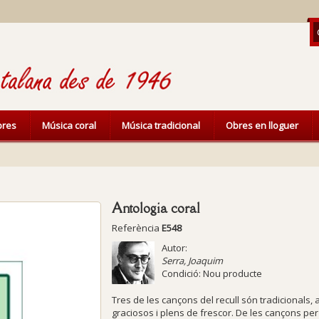
ibres
Música coral
Música tradicional
Obres en lloguer
Antologia coral
Referència
E548
Autor:
Serra, Joaquim
Condició:
Nou producte
Tres de les cançons del recull són tradicionals,
graciosos i plens de frescor. De les cançons pe