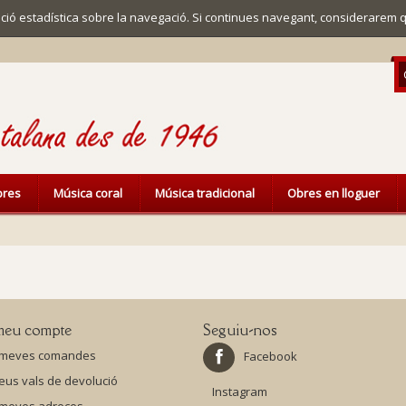
mació estadística sobre la navegació. Si continues navegant, considerarem 
ibres
Música coral
Música tradicional
Obres en lloguer
meu compte
Seguiu-nos
 meves comandes
Facebook
eus vals de devolució
Instagram