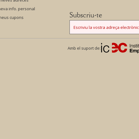
 meves adreces
eva info. personal
Subscriu-te
 meus cupons
Amb el suport de: