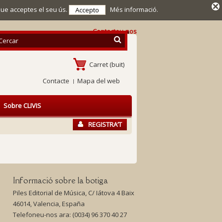
que acceptes el seu ús.
Més informació.
Accepto
Contacteu-nos
Carret
(buit)
Contacte
Mapa del web
Sobre CLIVIS
REGISTRA’T
Informació sobre la botiga
Piles Editorial de Música, C/ Iátova 4 Baix
46014, Valencia, España
Telefoneu-nos ara:
(0034) 96 370 40 27