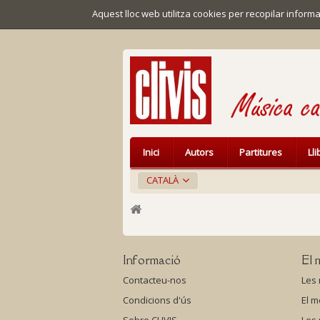
Aquest lloc web utilitza cookies per recopilar infor
Inici
Autors
Partitures
Ll
CATALÀ
Informació
El 
Contacteu-nos
Les
Condicions d'ús
El m