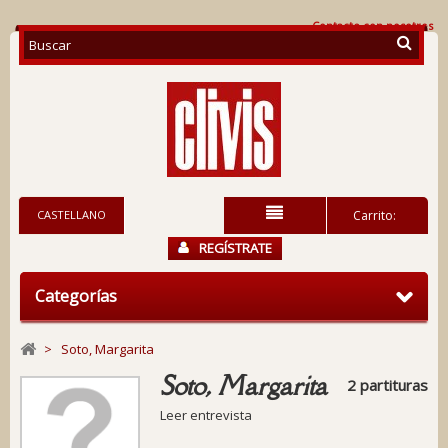
Contacte con nosotros
CASTELLANO
Carrito:
REGÍSTRATE
Categorías
>
Soto, Margarita
Soto, Margarita
2 partituras
Leer entrevista