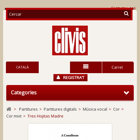
Contacteu-nos
CATALÀ
Carret
REGISTRA’T
Categories
>
Partitures
>
Partitures digitals
>
Música vocal
>
Cor
>
Cor mixt
>
Tres Hojitas Madre