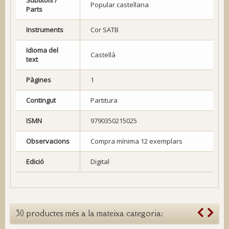
Popular castellana
Parts
Instruments
Cor SATB
Idioma del
Castellà
text
Pàgines
1
Contingut
Partitura
ISMN
9790350215025
Observacions
Compra mínima 12 exemplars
Edició
Digital
30 productes més a la mateixa categoria: