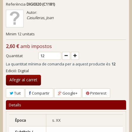
Referència
DIG0320 (C1181)
Autor:
Casulleras, Joan
Minim 12 unitats
2,60 €
amb impostos
Quantitat
La quantitat mínima de comanda per a aquest producte és
12
Edició: Digital
Afegir al carret
Tuit
Compartir
Google+
Pinterest
Detalls
Època
s. XX
Subtítols /