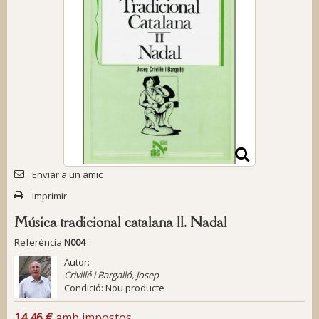
Enviar a un amic
Imprimir
Música tradicional catalana II. Nadal
Referència
N004
Autor:
Crivillé i Bargalló, Josep
Condició:
Nou producte
14,46 €
amb impostos