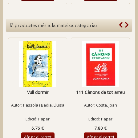
17 productes més a la mateixa categoria:
Vull dormir
111 Cànons de tot arreu
Autor:
Passola i Badia, Lluïsa
Autor:
Costa, Joan
Edició: Paper
Edició: Paper
6,76 €
7,80 €
Afegir al carret
Afegir al carret