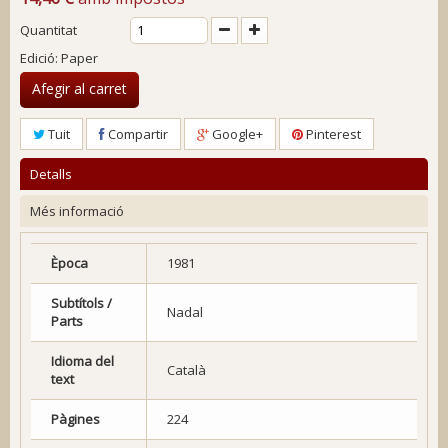
Quantitat
Edició: Paper
Afegir al carret
Tuit
Compartir
Google+
Pinterest
Detalls
Més informació
Època
1981
Subtítols /
Nadal
Parts
Idioma del
Català
text
Pàgines
224