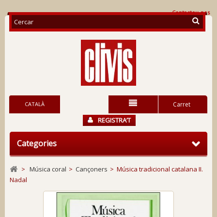
Contacteu-nos
CATALÀ
Carret
REGISTRA’T
Categories
>
Música coral
>
Cançoners
>
Música tradicional catalana II.
Nadal