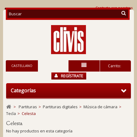
Contacte con nosotros
CASTELLANO
Carrito:
REGÍSTRATE
Categorías
>
Partituras
>
Partituras digitales
>
Música de cámara
>
Tecla
>
Celesta
Celesta
No hay productos en esta categoría