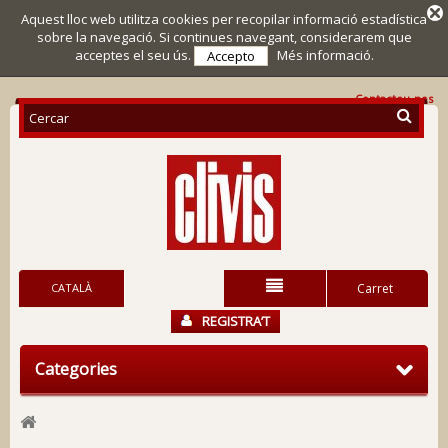
Aquest lloc web utilitza cookies per recopilar informació estadística
sobre la navegació. Si continues navegant, considerarem que
acceptes el seu ús.
Més informació.
Accepto
Contacteu-nos
CATALÀ
Carret
REGISTRA’T
Categories