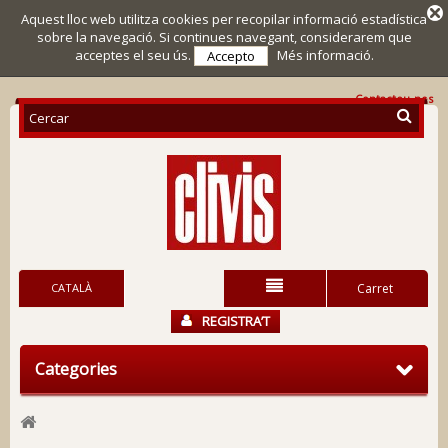
Aquest lloc web utilitza cookies per recopilar informació estadística
sobre la navegació. Si continues navegant, considerarem que
acceptes el seu ús.
Més informació.
Accepto
Contacteu-nos
CATALÀ
Carret
REGISTRA’T
Categories