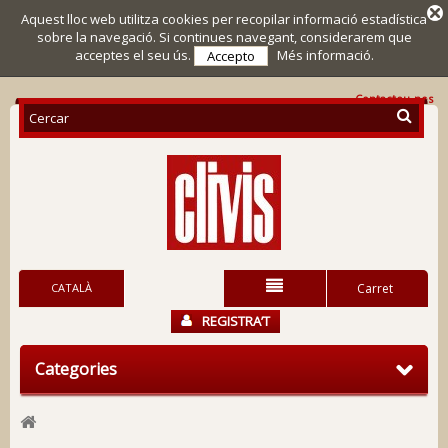
Aquest lloc web utilitza cookies per recopilar informació estadística
sobre la navegació. Si continues navegant, considerarem que
acceptes el seu ús.
Més informació.
Accepto
Contacteu-nos
CATALÀ
Carret
REGISTRA’T
Categories