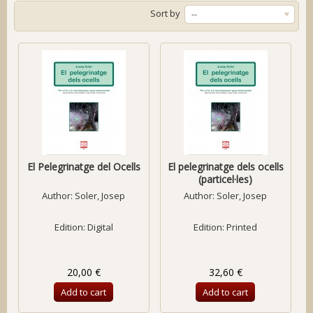
Sort by
--
El Pelegrinatge del Ocells
El pelegrinatge dels ocells
(particel·les)
Author:
Soler, Josep
Author:
Soler, Josep
Edition: Digital
Edition: Printed
20,00 €
32,60 €
Add to cart
Add to cart