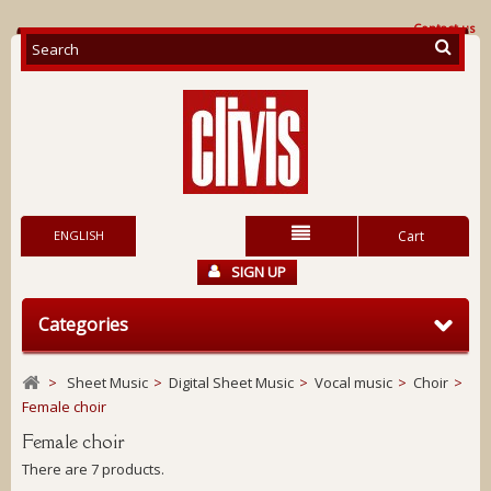
Contact us
ENGLISH
Cart
SIGN UP
Categories
>
Sheet Music
>
Digital Sheet Music
>
Vocal music
>
Choir
>
Female choir
Female choir
There are 7 products.