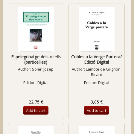
El pelegrinatge dels ocells
Cobles a la Verge Partera/
(particel·les)
Edició Digital
Author:
Soler, Josep
Author:
Lamote de Grignon,
Ricard
Edition: Digital
Edition: Digital
22,75 €
3,05 €
Add to cart
Add to cart