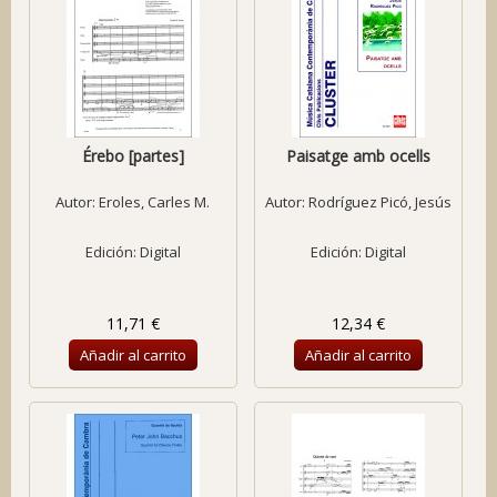
Érebo [partes]
Paisatge amb ocells
Autor:
Eroles, Carles M.
Autor:
Rodríguez Picó, Jesús
Edición: Digital
Edición: Digital
11,71 €
12,34 €
Añadir al carrito
Añadir al carrito