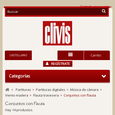
Contacte con nosotros
CASTELLANO
Carrito:
REGÍSTRATE
Categorías
>
Partituras
>
Partituras digitales
>
Música de cámara
>
Viento madera
>
Flauta travesera
>
Conjuntos con flauta
Conjuntos con flauta
Hay 14 productos.