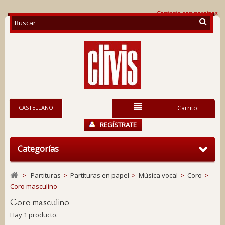
Contacte con nosotros
CASTELLANO
Carrito:
REGÍSTRATE
Categorías
>
Partituras
>
Partituras en papel
>
Música vocal
>
Coro
>
Coro masculino
Coro masculino
Hay 1 producto.