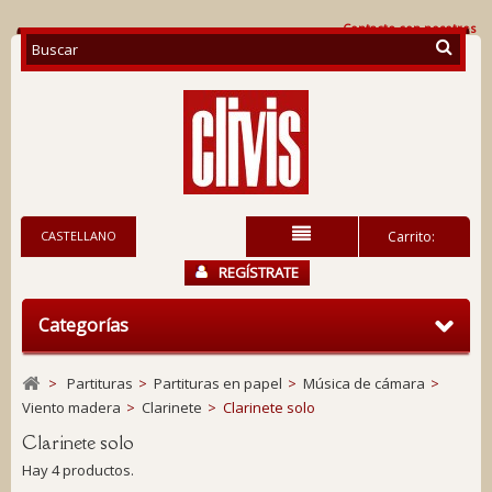
Contacte con nosotros
CASTELLANO
Carrito:
REGÍSTRATE
Categorías
>
Partituras
>
Partituras en papel
>
Música de cámara
>
Viento madera
>
Clarinete
>
Clarinete solo
Clarinete solo
Hay 4 productos.