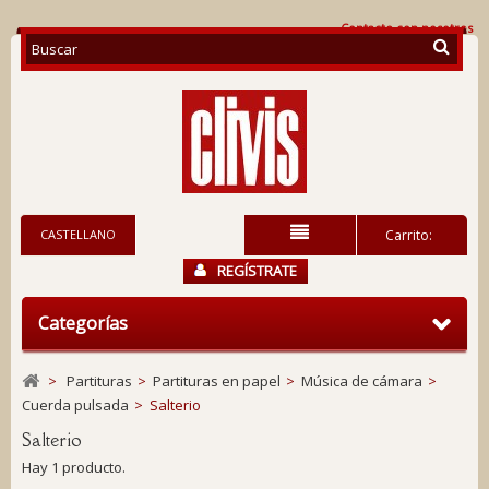
Contacte con nosotros
CASTELLANO
Carrito:
REGÍSTRATE
Categorías
>
Partituras
>
Partituras en papel
>
Música de cámara
>
Cuerda pulsada
>
Salterio
Salterio
Hay 1 producto.