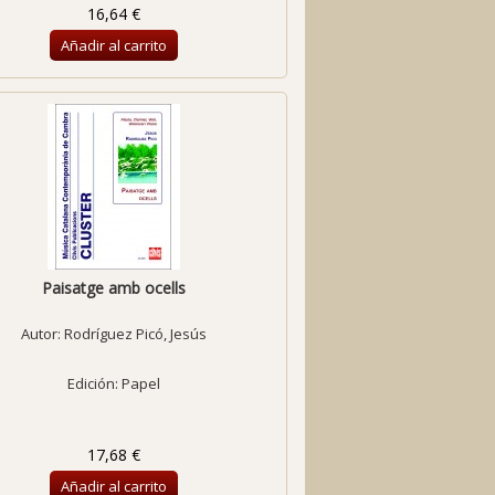
16,64 €
Añadir al carrito
Paisatge amb ocells
Autor:
Rodríguez Picó, Jesús
Edición: Papel
17,68 €
Añadir al carrito