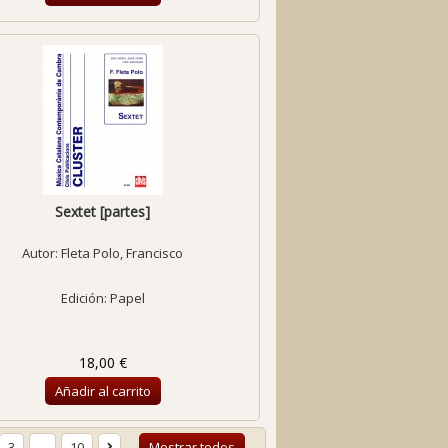
Sextet [partes]
Autor:
Fleta Polo, Francisco
Edición: Papel
18,00 €
Añadir al carrito
3
...
10
Mostrar todos