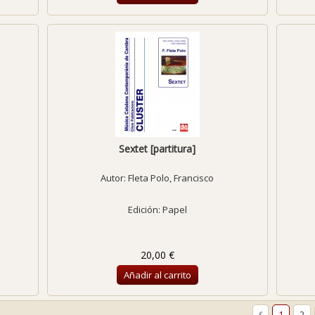
Sextet [partitura]
Autor:
Fleta Polo, Francisco
Edición: Papel
20,00 €
Añadir al carrito
1
2