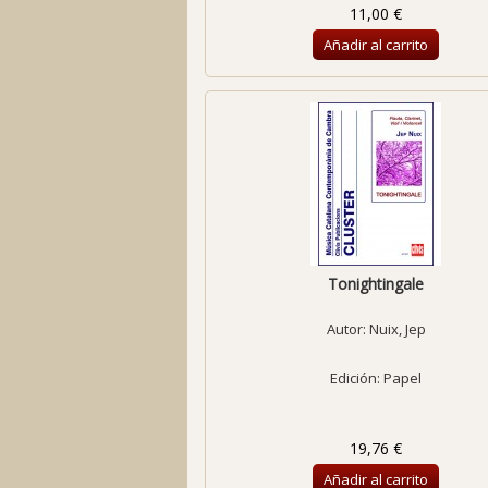
11,00 €
Añadir al carrito
Tonightingale
Autor:
Nuix, Jep
Edición: Papel
19,76 €
Añadir al carrito