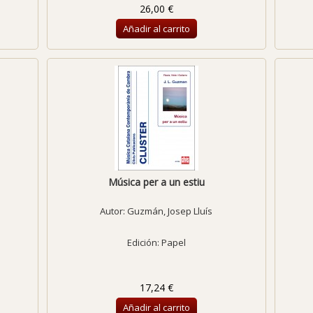
26,00 €
Añadir al carrito
Música per a un estiu
Autor:
Guzmán, Josep Lluís
Edición: Papel
17,24 €
Añadir al carrito