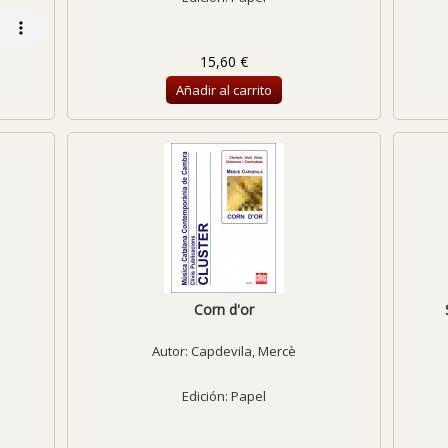
15,60 €
Añadir al carrito
Corn d'or
Autor:
Capdevila, Mercè
Edición: Papel