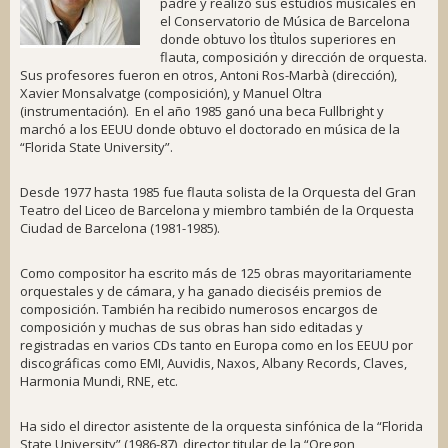
padre y realizó sus estudios musicales en
el Conservatorio de Música de Barcelona
donde obtuvo los tÌtulos superiores en
flauta, composición y dirección de orquesta.
Sus profesores fueron en otros, Antoni Ros-Marbà (dirección),
Xavier Monsalvatge (composición), y Manuel Oltra
(instrumentación). En el año 1985 ganó una beca Fullbright y
marchó a los EEUU donde obtuvo el doctorado en música de la
“Florida State University”.
Desde 1977 hasta 1985 fue flauta solista de la Orquesta del Gran
Teatro del Liceo de Barcelona y miembro también de la Orquesta
Ciudad de Barcelona (1981-1985).
Como compositor ha escrito más de 125 obras mayoritariamente
orquestales y de cámara, y ha ganado dieciséis premios de
composición. También ha recibido numerosos encargos de
composición y muchas de sus obras han sido editadas y
registradas en varios CDs tanto en Europa como en los EEUU por
discográficas como EMI, Auvidis, Naxos, Albany Records, Claves,
Harmonia Mundi, RNE, etc.
Ha sido el director asistente de la orquesta sinfónica de la “Florida
State University” (1986-87), director titular de la “Oregon