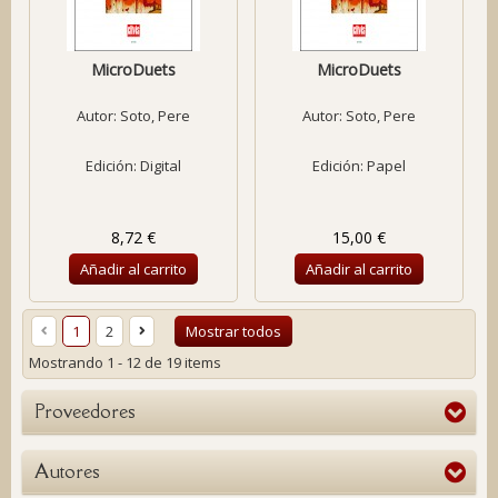
MicroDuets
MicroDuets
Autor:
Soto, Pere
Autor:
Soto, Pere
Edición: Digital
Edición: Papel
8,72 €
15,00 €
Añadir al carrito
Añadir al carrito
1
2
Mostrar todos
Mostrando 1 - 12 de 19 items
Proveedores
Autores