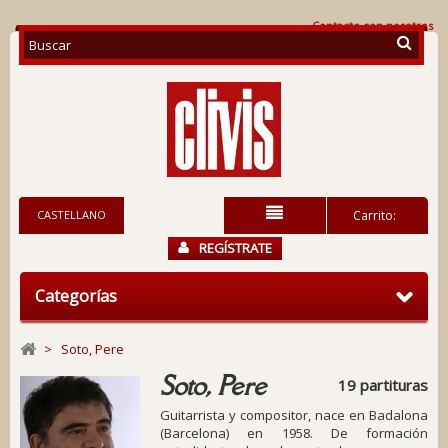
Contacte con nosotros
CASTELLANO
Carrito:
REGÍSTRATE
Categorías
>
Soto, Pere
Soto, Pere
19 partituras
Guitarrista y compositor, nace en Badalona
(Barcelona) en 1958. De formación