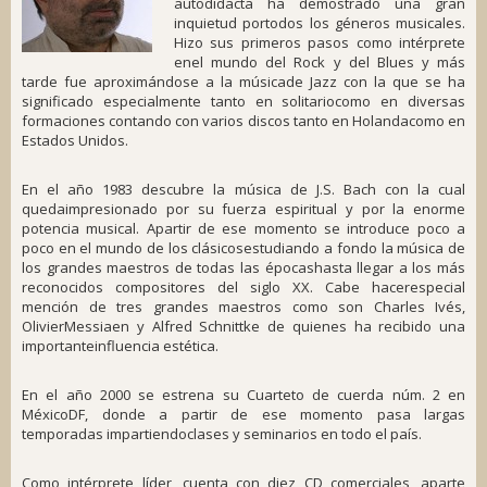
autodidacta ha demostrado una gran
inquietud portodos los géneros musicales.
Hizo sus primeros pasos como intérprete
enel mundo del Rock y del Blues y más
tarde fue aproximándose a la músicade Jazz con la que se ha
significado especialmente tanto en solitariocomo en diversas
formaciones contando con varios discos tanto en Holandacomo en
Estados Unidos.
En el año 1983 descubre la música de J.S. Bach con la cual
quedaimpresionado por su fuerza espiritual y por la enorme
potencia musical. Apartir de ese momento se introduce poco a
poco en el mundo de los clásicosestudiando a fondo la música de
los grandes maestros de todas las épocashasta llegar a los más
reconocidos compositores del siglo XX. Cabe hacerespecial
mención de tres grandes maestros como son Charles Ivés,
OlivierMessiaen y Alfred Schnittke de quienes ha recibido una
importanteinfluencia estética.
En el año 2000 se estrena su Cuarteto de cuerda núm. 2 en
MéxicoDF, donde a partir de ese momento pasa largas
temporadas impartiendoclases y seminarios en todo el país.
Como intérprete líder, cuenta con diez CD comerciales, aparte