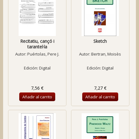
Recitatiu, cançó i
Sketch
tarantel·la
Autor:
Puértolas, Pere J.
Autor:
Bertran, Moisès
Edición: Digital
Edición: Digital
7,56 €
7,27 €
Añadir al carrito
Añadir al carrito