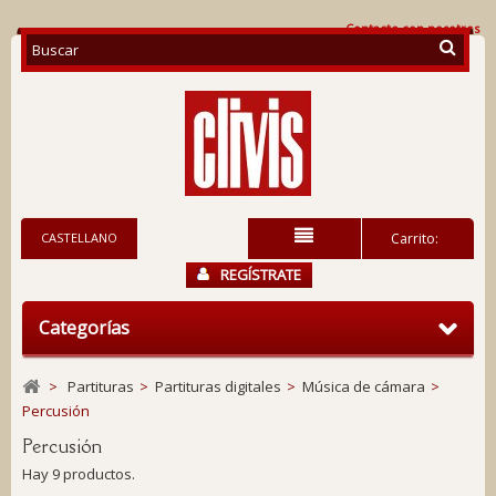
Contacte con nosotros
CASTELLANO
Carrito:
REGÍSTRATE
Categorías
>
Partituras
>
Partituras digitales
>
Música de cámara
>
Percusión
Percusión
Hay 9 productos.