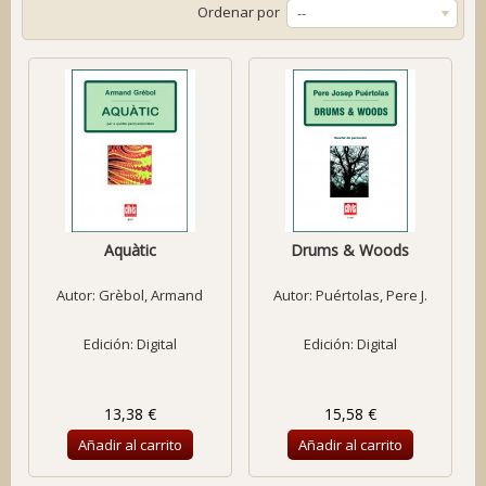
Ordenar por
--
Aquàtic
Drums & Woods
Autor:
Grèbol, Armand
Autor:
Puértolas, Pere J.
Edición: Digital
Edición: Digital
13,38 €
15,58 €
Añadir al carrito
Añadir al carrito