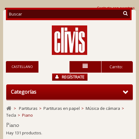
Contacte con nosotros
CASTELLANO
Carrito:
REGÍSTRATE
Categorías
>
Partituras
>
Partituras en papel
>
Música de cámara
>
Tecla
>
Piano
Piano
Hay 131 productos.