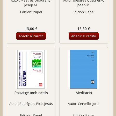
Autor:
Mestres Quadreny,
Autor:
Mestres Quadreny,
Josep M.
Josep M.
Edición: Papel
Edición: Papel
13,00 €
16,50 €
Añadir al carrito
Añadir al carrito
Paisatge amb ocells
Meditació
Autor:
Rodríguez Picó, Jesús
Autor:
Cervelló, Jordi
Edición: Papel
Edición: Papel