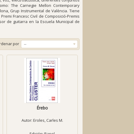
 voz, electroacústica, diferentes conjuntos
como: The Carnegie Mellon Contemporary
lona, Grup Instrumental de València. Tiene
X Premi Francesc Civil de Composició-Premis
sor de guitarra en la Escuela Municipal de
rdenar por
--
a
Érebo
Autor:
Eroles, Carles M.
Edición: Papel