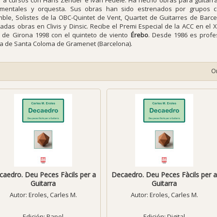
e a cursos con Hans Zender e Ivan Fedele. Ha hecho obras para guitarra,
umentales y orquesta. Sus obras han sido estrenados por grupos 
ble, Solistes de la OBC-Quintet de Vent, Quartet de Guitarres de Barce
cadas obras en Clivis y Dinsic. Recibe el Premi Especial de la ACC en el 
t de Girona 1998 con el quinteto de viento
Érebo
. Desde 1986 es profe
a de Santa Coloma de Gramenet (Barcelona).
O
caedro. Deu Peces Fàcils per a
Decaedro. Deu Peces Fàcils per 
Guitarra
Guitarra
Autor:
Eroles, Carles M.
Autor:
Eroles, Carles M.
Edición: Papel
Edición: Digital