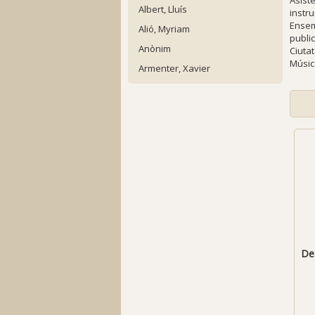
Asist
Albert, Lluís
instr
Ensem
Alió, Myriam
publi
Anònim
Ciuta
Músic
Armenter, Xavier
De