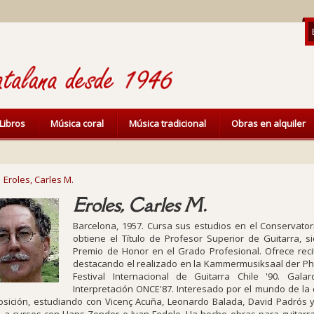
Libros
Música coral
Música tradicional
Obras en alquiler
Eroles, Carles M.
Eroles, Carles M.
Barcelona, 1957. Cursa sus estudios en el Conservato
obtiene el Título de Profesor Superior de Guitarra, 
Premio de Honor en el Grado Profesional. Ofrece reci
destacando el realizado en la Kammermusiksaal der Phila
Festival Internacional de Guitarra Chile '90. Gal
Interpretación ONCE'87. Interesado por el mundo de la c
sición, estudiando con Vicenç Acuña, Leonardo Balada, David Padrós y 