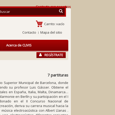
Contacte con nosotros
Carrito:
vacío
Contacto
Mapa del sitio
Acerca de CLIVIS
REGÍSTRATE
7 partituras
rio Superior Municipal de Barcelona, donde
siendo su profesor Luis Gásser. Obtiene el
tales en España, Italia, Malta, Dinamarca…
rmonie en Berlín y su participación en el I
ardonado en el II Concurso Nacional de
reación, deriva su carrera musical hacia la
música electroacústica con Albert Llanas .