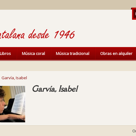
Libros
Música coral
Música tradicional
Obras en alquiler
Garvía, Isabel
Garvía, Isabel
O