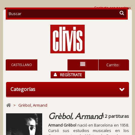
Contacte con nosotros
CASTELLANO
Carrito:
REGÍSTRATE
Categorías
>
Grèbol, Armand
Grèbol, Armand
12 partituras
Armand Grèbol
nació en Barcelona en 1958.
Cursó sus estudios musicales en los