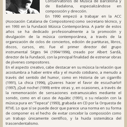
Conservatorios de Música de Barcelona y
de Badalona, especializándose en
composición y dirección.
En 1990 empezó a trabajar en la ACC
(Asociación Catalana de Compositores) como secretario técnico, y
en 1993 en la Fundació Música Contemporània. A partir de estos
años se ha dedicado profesionalmente a la promoción y
divulgación de la música contemporánea, a través de la
organización de ciclos de conciertos, edición de partituras, libros,
discos, cursos, etc. Fue el primer director del grupo
instrumental
Sitges 94
(1994/1996), creado por Albert Sardà,
director de la Fundació, con la principal finalidad de estrenar obras
de jóvenes compositores.
En el aspecto creativo, cabe destacar en su música la relación que
acostumbra a haber entre ella y el mundo cotidiano, a menudo a
través del sentido del humor, como en
Historia de un cigarrillo
(1991),
La chica
(1996),
¡¡Quieres hacer el favor de escucharlo!!
(1997),
¡Qué noche!
(1999) entre otras y, en ocasiones, a través de
la rememoración de sensaciones extramusicales mediante el
sonido, como en el caso de
Aquàtic
(1991), o su relación con la
música pura en “Tepeca” (1993), grabada en CD por la Orquesta de
RTVE. Lo que sí se puede decir que parece una norma en su forma
de componer es el hecho de evitar concebir la composición como
un trabajo únicamente científico, y la huida sistemática del
trascendentalismo.